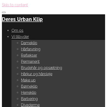
Skip to content
Deres Urban Klip
Om os
Vi tilbyder
Dameklip
Hårfarvning
Reflekser
Permanent
Brudehår og opsætning
Hårkur og hårpleje
Make up
Børneklip
Herreklip
Barbering
Divaderme