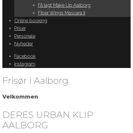
Få lagt Make Up Aalborg
Fiber Wings Mascara II
Online booking
Priser
Personale
Nyheder
Facebook
Instagram
Frisør i Aalborg
Velkommen
DERES URBAN KLIP
AALBORG