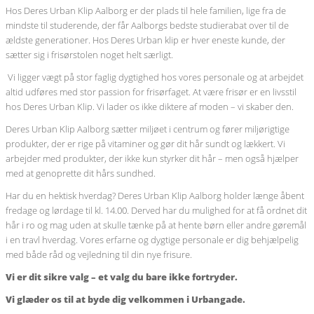
Hos Deres Urban Klip Aalborg er der plads til hele familien, lige fra de
mindste til studerende, der får Aalborgs bedste studierabat over til de
ældste generationer. Hos Deres Urban klip er hver eneste kunde, der
sætter sig i frisørstolen noget helt særligt.
Vi ligger vægt på stor faglig dygtighed hos vores personale og at arbejdet
altid udføres med stor passion for frisørfaget. At være frisør er en livsstil
hos Deres Urban Klip. Vi lader os ikke diktere af moden – vi skaber den.
Deres Urban Klip Aalborg sætter miljøet i centrum og fører miljørigtige
produkter, der er rige på vitaminer og gør dit hår sundt og lækkert. Vi
arbejder med produkter, der ikke kun styrker dit hår – men også hjælper
med at genoprette dit hårs sundhed.
Har du en hektisk hverdag? Deres Urban Klip Aalborg holder længe åbent
fredage og lørdage til kl. 14.00. Derved har du mulighed for at få ordnet dit
hår i ro og mag uden at skulle tænke på at hente børn eller andre gøremål
i en travl hverdag. Vores erfarne og dygtige personale er dig behjælpelig
med både råd og vejledning til din nye frisure.
Vi er dit sikre valg – et valg du bare ikke fortryder.
Vi glæder os til at byde dig velkommen i Urbangade.