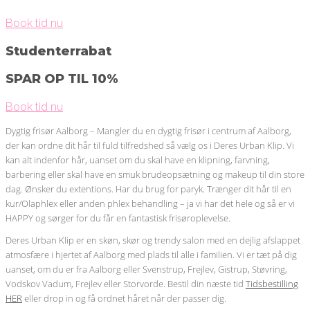
Book tid nu
Studenterrabat
SPAR OP TIL 10%
Book tid nu
Dygtig frisør Aalborg – Mangler du en dygtig frisør i centrum af Aalborg,
der kan ordne dit hår til fuld tilfredshed så vælg os i Deres Urban Klip. Vi
kan alt indenfor hår, uanset om du skal have en klipning, farvning,
barbering eller skal have en smuk brudeopsætning og makeup til din store
dag. Ønsker du extentions. Har du brug for paryk. Trænger dit hår til en
kur/Olaphlex eller anden phlex behandling – ja vi har det hele og så er vi
HAPPY og sørger for du får en fantastisk frisøroplevelse.
Deres Urban Klip er en skøn, skør og trendy salon med en dejlig afslappet
atmosfære i hjertet af Aalborg med plads til alle i familien. Vi er tæt på dig
uanset, om du er fra Aalborg eller Svenstrup, Frejlev, Gistrup, Støvring,
Vodskov Vadum, Frejlev eller Storvorde. Bestil din næste tid
Tidsbestilling
HER
eller drop in og få ordnet håret når der passer dig.